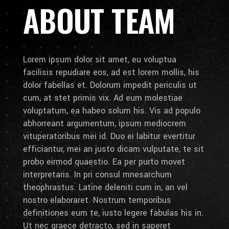
ABOUT TEAM
Lorem ipsum dolor sit amet, eu voluptua
facilisis repudiare eos, ad est lorem mollis, his
dolor fabellas et. Dolorum impedit periculis ut
cum, at stet primis vix. Ad eum molestiae
voluptatum, ea habeo solum his. Vis ad populo
abhorreant argumentum, ipsum mediocrem
vituperatoribus mei id. Duo ei labitur evertitur
efficiantur, mei an justo dicam vulputate, te sit
probo eirmod quaestio. Ea per purto movet
interpretaris. In pri consul mnesarchum
theophrastus. Latine deleniti cum in, an vel
nostro elaboraret. Nostrum temporibus
definitiones eum te, iusto legere fabulas his in.
Ut nec graece detracto, sed in saperet